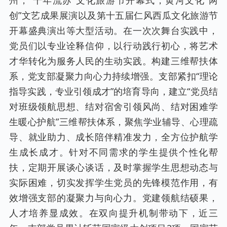
州，“千年流苏”文化旅游节开幕式，黄河文化“两
创”文艺成果展演以及第十五届仁风西瓜文化旅游节
开幕盛典演出等大型活动。在一次次舞台实践中，
党员们以专业诠释信仰，以行动践行初心，将艺术
才华转化为服务人民的生动实践。构建三维帮扶体
系，党支部凝聚力向心力持续增强。支部紧扣“理论
指导实践，专业引领成才”的培育导向，建立“党员结
对班级领航思想、结对宿舍引领风尚、结对困难学
生暖心护航”三维帮扶体系，聚焦学业辅导、心理疏
导、就业助力、成长陪伴精准发力，全方位护航学
生成长成才。针对不同需求的学生提供个性化帮
扶，定期开展谈心谈话，及时掌握学生思想动态与
实际困难，切实发挥学生党员的先锋模范作用，有
效增强支部的凝聚力与向心力。党建领航结硕果，
人才培养显成效。在双向提升机制带动下，近三