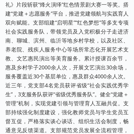
礼》片段斩获“烽火演绎”红色情景剧大赛一等奖。搭
建“党建＋志愿服务”平台，推进党建领航与实践育人
双向赋能。支部组建“启明星”“红色梦想”等多支专项
社会实践服务队，带领党员及入党积极分子走进济
南、聊城、滨州、临沂等地乡村学校，以及社区、
养老院、残疾人服务中心等场所常态化开展艺术支
教、文艺惠民演出等美育服务。累计授课百余节，
惠及乡村学子2000余人次，开展文艺演出30余场，
服务覆盖近30个基层单位，惠及群众4000余人次。
近三年，党支部4名党员获评省级“社会实践优秀学
生”，3支服务队获评“省级优秀服务队”。健全“党建＋
管理”机制，实现党建引领与管理育人互融共促。支
部持续强化制度建设，强化教师党员与学生党员互
督互促，严格落实谈心谈话、组织生活会制度，畅
通意见反馈渠道。支部规范党员发展全流程管理，