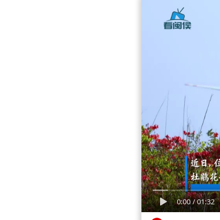
0:00
/
01:32