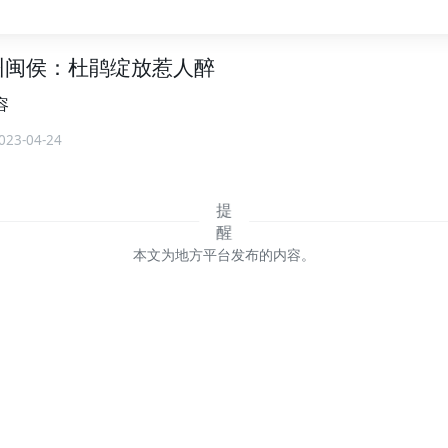
州闽侯：杜鹃绽放惹人醉
容
023-04-24
本文为地方平台发布的内容。