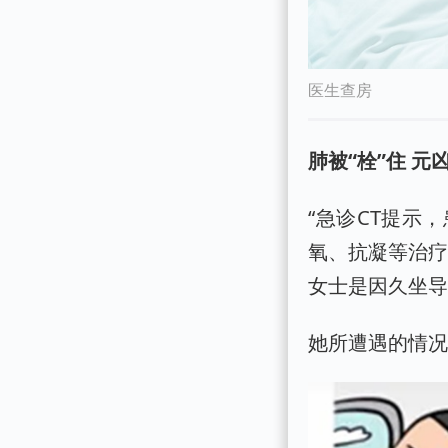
医生查房
肺被“栓”住 元
“急诊CT提示
氧、抗凝等治疗
女士是因久坐
她所遭遇的情况