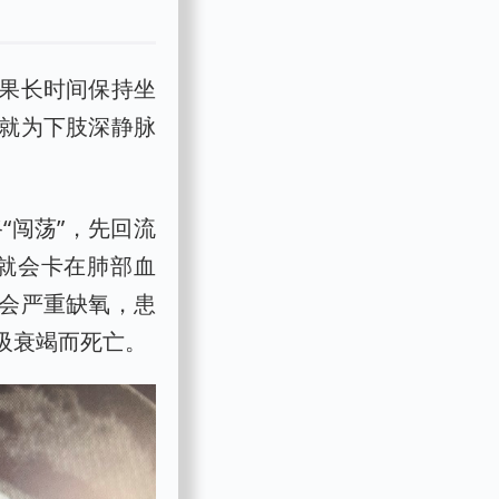
果长时间保持坐
就为下肢深静脉
“闯荡”，先回流
就会卡在肺部血
会严重缺氧，患
吸衰竭而死亡。