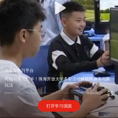
@珠海学习平台
可玩可学可打卡！珠海开放大学多彩活动解锁终身学习新
玩法
0:00
/
00:21
打开学习强国