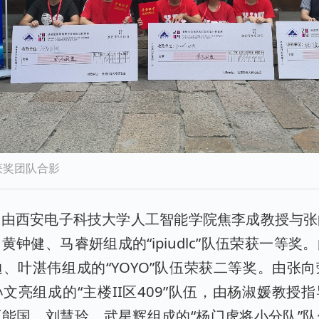
获奖团队合影
，由西安电子科技大学人工智能学院焦李成教授与张
黄钟健、马睿妍组成的“ipiudlc”队伍荣获一等奖
、叶湛伟组成的“YOYO”队伍荣获二等奖。由张
文亮组成的“主楼II区409”队伍，由杨淑媛教授
能国、刘慧玲、武星辉组成的“杨门虎将小分队”