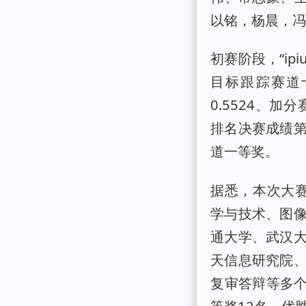
以铭，杨晨，冯志
初赛阶段，“ip
目标跟踪赛道
0.5524、加分
排名决赛成绩
道一等奖。
据悉，本次大赛
学与技术、图
通大学、武汉
天信息研究院
复审答辩等多个
等奖12名、优