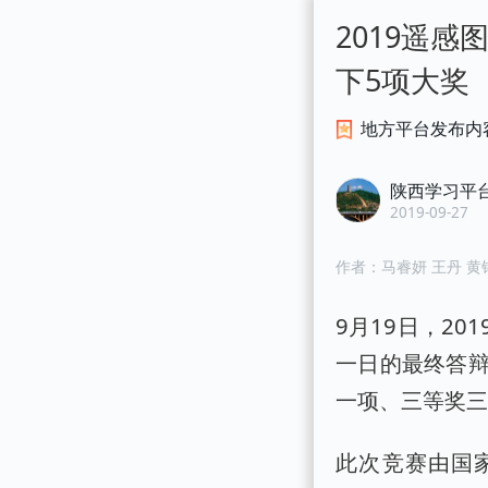
2019遥
下5项大奖 
地方平台发布内
陕西学习平
2019-09-27
作者：
马睿妍 王丹 黄
9月19日，2
一日的最终答
一项、三等奖
此次竞赛由国