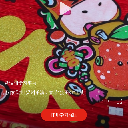
@温州学习平台
影像温州|温州乐清：春节“氛围组”上线
0:00
/
00:15
打开学习强国