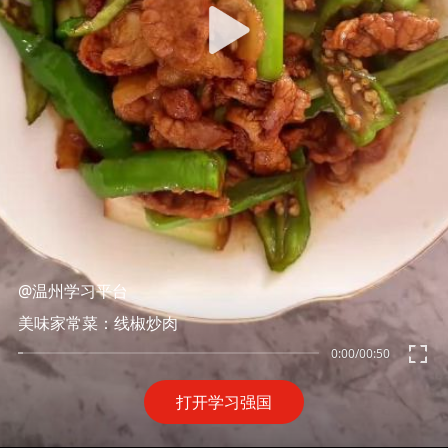
@温州学习平台
美味家常菜：线椒炒肉
0:00
/
00:50
打开学习强国