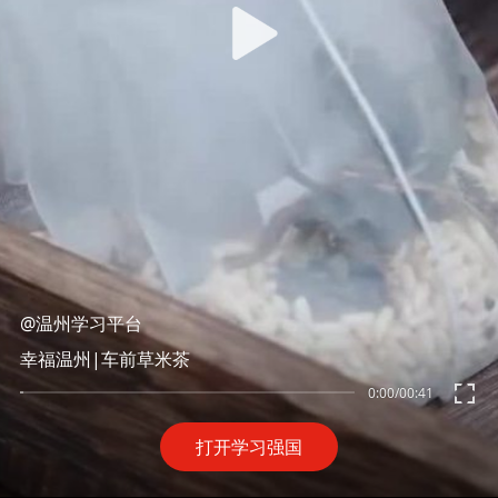
@温州学习平台
幸福温州|车前草米茶
0:00
/
00:41
打开学习强国