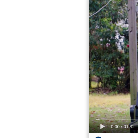
0:00
/
01:32