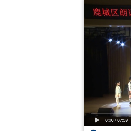
0:00
/
07:59