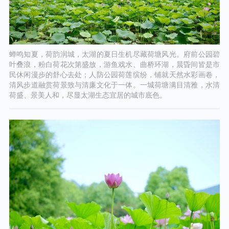
蝉鸣知夏，荷韵润城，太湖的夏日生机尽藏荷塘风光。府前公园碧
叶叠浪，粉白荷花次第盛放，游鱼戏水、曲桥环湖，晨昏间皆是市
民休闲漫步的舒心去处；人防公园荷莲缤纷，铺就天然水彩画卷，
清风步道融赏荷景致与清廉文化于一体。一城荷塘满目清雅，水清
荷盛、景美人和，尽显太湖生态宜居的城市底色。