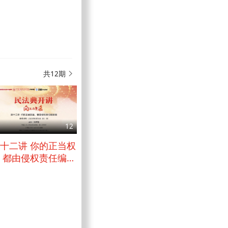
共12期
12
十二讲 你的正当权
 都由侵权责任编保
障