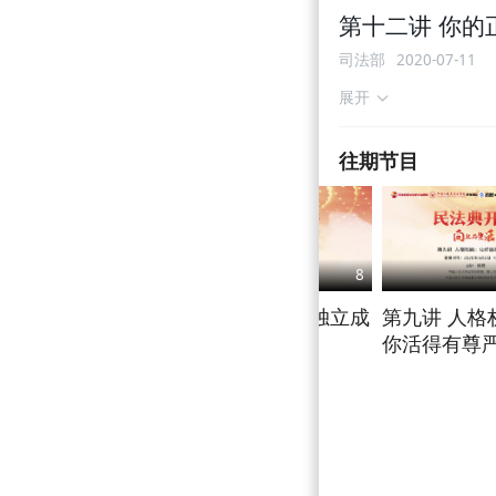
第十二讲 你的
司法部
2020-07-11
展开
往期节目
7
8
第七讲 继承规则改变
第八讲 人格权独立成
第九讲 人格
是否更符合百姓需
编 有何深意？
你活得有尊
求？