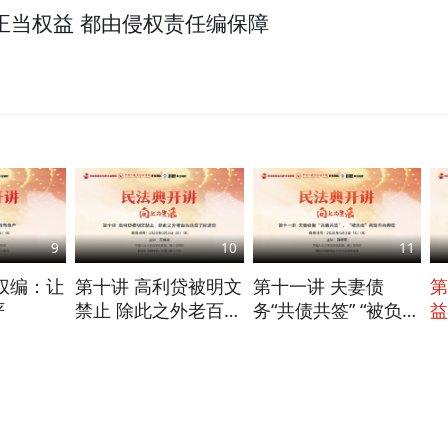
正当权益 都由侵权责任编保障
9
10
11
权编：让
第十讲 高利贷被明文
第十一讲 夫妻债
第
严
禁止 除此之外老百姓
务“共债共签” “被负
益
还应了解这些
债”问题不再存在