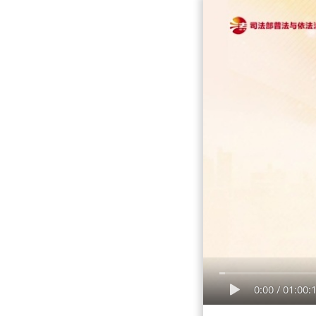
0:00
/
01:00: