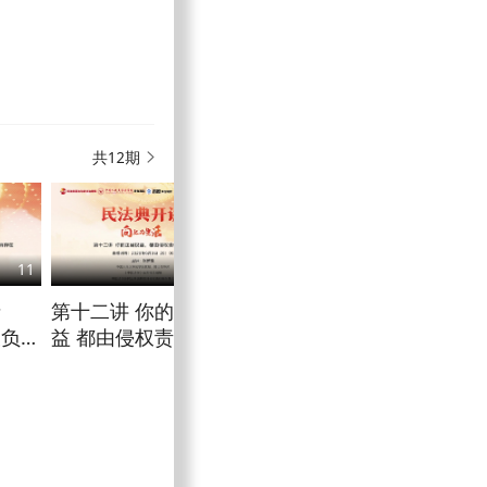
共12期
11
12
债
第十二讲 你的正当权
被负
益 都由侵权责任编保
在
障