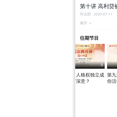
第十讲 高利贷
司法部
2020-07-11
展开
往期节目
6
7
8
 我
第七讲 继承规则改变
第八讲 人格权独立成
第九
是否更符合百姓需
编 有何深意？
你活
求？