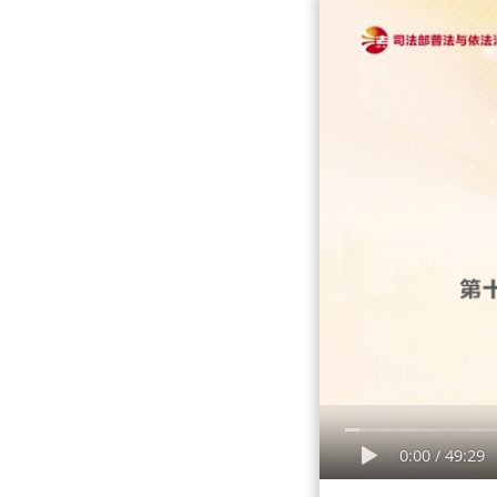
0:00
/
49:29